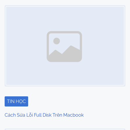
Image Placeholder
s
n
a
v
i
g
a
t
i
TIN HỌC
o
Cách Sửa Lỗi Full Disk Trên Macbook
n
Image Placeholder