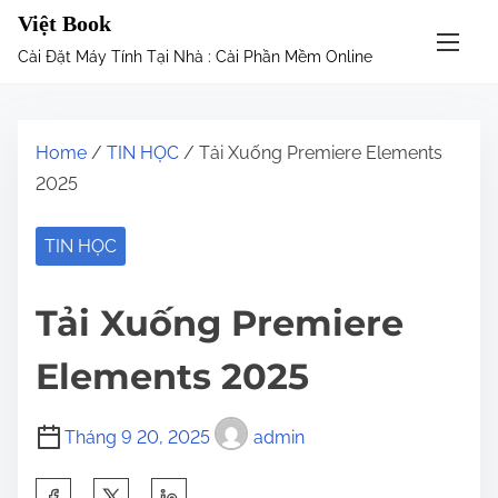
S
Việt Book
k
Cài Đặt Máy Tính Tại Nhà : Cài Phần Mềm Online
i
p
t
Home
/
TIN HỌC
/ Tải Xuống Premiere Elements
o
2025
c
o
TIN HỌC
n
t
Tải Xuống Premiere
e
n
Elements 2025
t
Tháng 9 20, 2025
admin
S