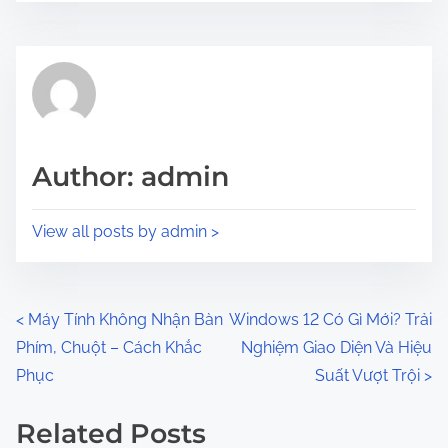
s
e
t
t
r
h
e
i
a
s
d
p
Author: admin
t
o
i
s
View all posts by admin >
m
t
e
o
n
P
<
Máy Tính Không Nhận Bàn
Windows 12 Có Gì Mới? Trải
:
Phím, Chuột – Cách Khắc
Nghiệm Giao Diện Và Hiệu
o
Phục
Suất Vượt Trội
>
s
Related Posts
t