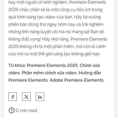
hay một người có kinh nghiệm, Premiere Elements
2025 chắc chắn sẽ là một công cụ hữu ích trong
quá trình sáng tạo video của bạn. Hãy tải xuống
phiên bản dùng thử ngay hôm nay và trải nghiệm
những tính năng tuyệt vời mà nó mang lại! Bạn sẽ
không thất vọng! Hãy nhớ rằng, Premiere Elements
2025 không chỉ là một phần mềm, mà còn là cánh
cửa mở ra một thế giới sáng tạo không giới hạn.
Từ khóa:
Premiere Elements 2025
,
Chỉnh sửa
video
,
Phần mềm chỉnh sửa video
,
Hướng dẫn
Premiere Elements
,
Adobe Premiere Elements
.
S
h
P
a
11 min read
o
r