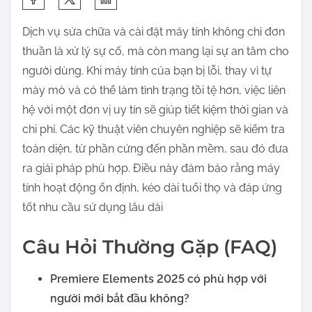
h
Dịch vụ sửa chữa và cài đặt máy tính không chỉ đơn
a
thuần là xử lý sự cố, mà còn mang lại sự an tâm cho
r
người dùng. Khi máy tính của bạn bị lỗi, thay vì tự
e
mày mò và có thể làm tình trạng tồi tệ hơn, việc liên
t
hệ với một đơn vị uy tín sẽ giúp tiết kiệm thời gian và
h
chi phí. Các kỹ thuật viên chuyên nghiệp sẽ kiểm tra
i
toàn diện, từ phần cứng đến phần mềm, sau đó đưa
s
ra giải pháp phù hợp. Điều này đảm bảo rằng máy
p
tính hoạt động ổn định, kéo dài tuổi thọ và đáp ứng
o
tốt nhu cầu sử dụng lâu dài
s
t
Câu Hỏi Thường Gặp (FAQ)
o
n
Premiere Elements 2025 có phù hợp với
:
người mới bắt đầu không?