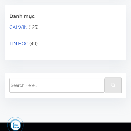
Danh mục
CÀI WIN
(125)
TIN HỌC
(49)
S
e
a
r
c
h
H