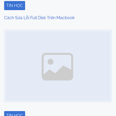
i
TIN HỌC
o
Cách Sửa Lỗi Full Disk Trên Macbook
n
Image Placeholder
TIN HỌC