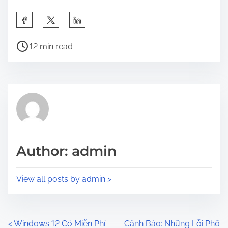
S
h
P
a
12 min read
o
r
s
e
t
t
r
h
e
i
a
s
d
p
Author: admin
t
o
i
s
View all posts by admin >
m
t
e
o
n
P
<
Windows 12 Có Miễn Phí
Cảnh Báo: Những Lỗi Phổ