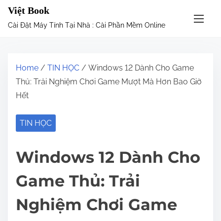
S
Việt Book
k
Cài Đặt Máy Tính Tại Nhà : Cài Phần Mềm Online
i
p
t
Home
/
TIN HỌC
/ Windows 12 Dành Cho Game
o
Thủ: Trải Nghiệm Chơi Game Mượt Mà Hơn Bao Giờ
c
Hết
o
n
TIN HỌC
t
e
Windows 12 Dành Cho
n
t
Game Thủ: Trải
Nghiệm Chơi Game