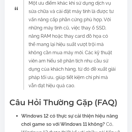
Một ưu điểm khác khi sử dụng dịch vụ
s
sửa chữa và cài đặt máy tính là được tư
t
vấn nâng cấp phần cứng phù hợp. Với
o
những máy tính cũ, việc thay ổ SSD,
n
nâng RAM hoặc thay card đồ họa có
:
thể mang lại hiệu suất vượt trội mà
không cần mua máy mới. Các kỹ thuật
viên am hiểu sẽ phân tích nhu cầu sử
dụng của khách hàng, từ đó đề xuất giải
pháp tối ưu, giúp tiết kiệm chi phí mà
vẫn đạt hiệu quả cao.
Câu Hỏi Thường Gặp (FAQ)
Windows 12 có thực sự cải thiện hiệu năng
chơi game so với Windows 11 không?
Có,