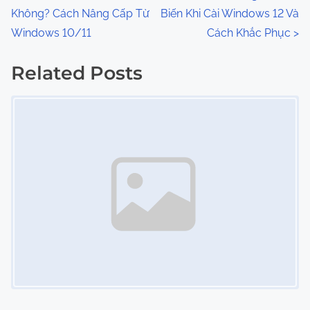
:
Không? Cách Nâng Cấp Từ
Biến Khi Cài Windows 12 Và
o
Windows 10/11
Cách Khắc Phục
>
s
Related Posts
t
Image Placeholder
s
n
a
v
i
g
a
t