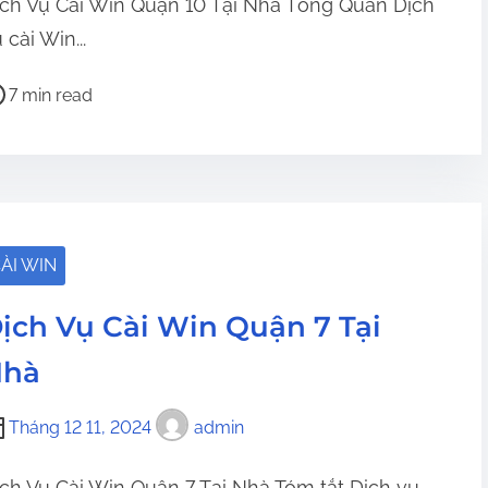
ịch Vụ Cài Win Quận 10 Tại Nhà Tổng Quan Dịch
 cài Win...
7 min read
ÀI WIN
ịch Vụ Cài Win Quận 7 Tại
Nhà
Tháng 12 11, 2024
admin
ch Vụ Cài Win Quận 7 Tại Nhà Tóm tắt Dịch vụ