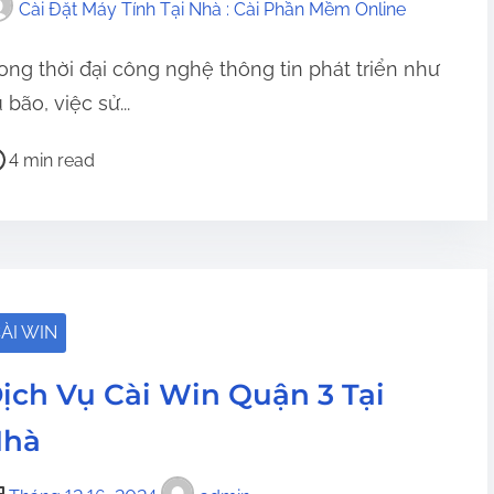
Cài Đặt Máy Tính Tại Nhà : Cài Phần Mềm Online
ong thời đại công nghệ thông tin phát triển như
 bão, việc sử...
4 min read
ÀI WIN
ịch Vụ Cài Win Quận 3 Tại
Nhà