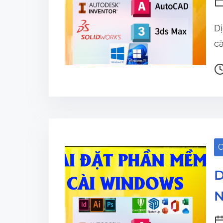
Dị
cà
P
o
s
t
r
e
C
a
d
D
t
i
m
e