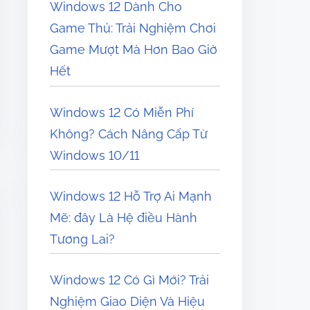
Windows 12 Dành Cho
Game Thủ: Trải Nghiệm Chơi
Game Mượt Mà Hơn Bao Giờ
Hết
Windows 12 Có Miễn Phí
Không? Cách Nâng Cấp Từ
Windows 10/11
Windows 12 Hỗ Trợ Ai Mạnh
Mẽ: đây Là Hệ điều Hành
Tương Lai?
Windows 12 Có Gì Mới? Trải
Nghiệm Giao Diện Và Hiệu