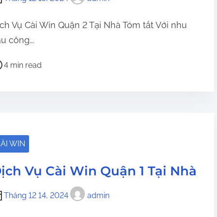
ch Vụ Cài Win Quận 2 Tại Nhà Tóm tắt Với nhu
u công...
4 min read
ÀI WIN
ịch Vụ Cài Win Quận 1 Tại Nhà
Tháng 12 14, 2024
admin