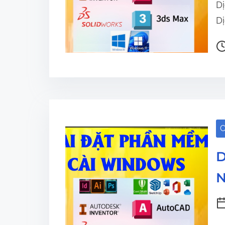
Dị
Dị
P
o
s
t
r
e
a
C
d
D
t
i
m
e