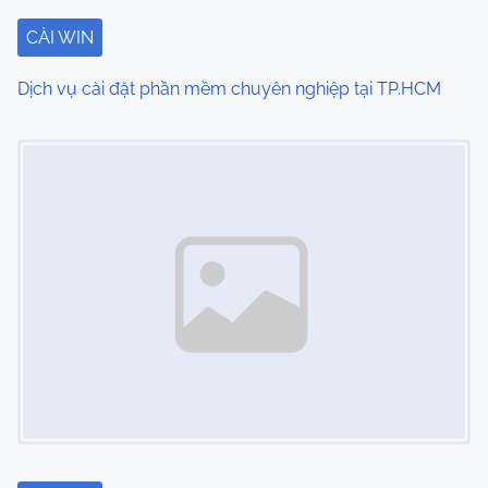
t
CÀI WIN
i
Dịch vụ cài đặt phần mềm chuyên nghiệp tại TP.HCM
o
Image Placeholder
n