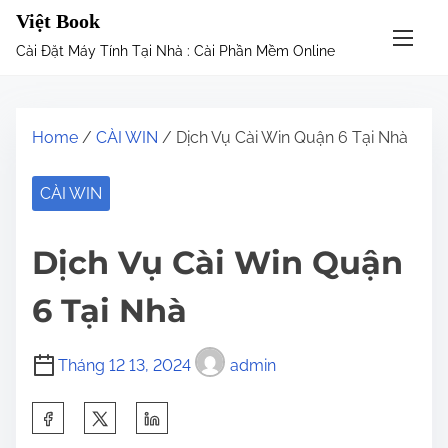
S
Việt Book
k
Cài Đặt Máy Tính Tại Nhà : Cài Phần Mềm Online
i
p
t
Home
/
CÀI WIN
/ Dịch Vụ Cài Win Quận 6 Tại Nhà
o
c
CÀI WIN
o
n
Dịch Vụ Cài Win Quận
t
e
6 Tại Nhà
n
t
Tháng 12 13, 2024
admin
S
h