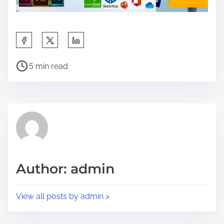
S
h
P
a
5 min read
o
r
s
e
t
t
r
h
e
i
a
s
d
p
Author: admin
t
o
i
s
View all posts by admin >
m
t
e
o