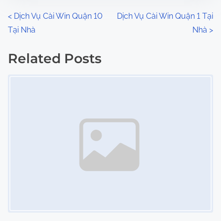
n
P
<
Dịch Vụ Cài Win Quận 10
Dịch Vụ Cài Win Quận 1 Tại
:
Tại Nhà
Nhà
>
o
s
Related Posts
Image Placeholder
t
s
n
a
v
i
g
a