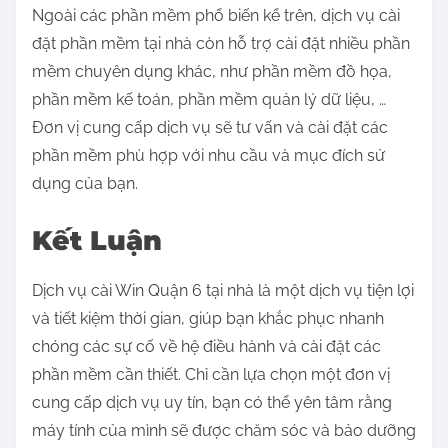
Ngoài các phần mềm phổ biến kể trên, dịch vụ cài
đặt phần mềm tại nhà còn hỗ trợ cài đặt nhiều phần
mềm chuyên dụng khác, như phần mềm đồ họa,
phần mềm kế toán, phần mềm quản lý dữ liệu, …
Đơn vị cung cấp dịch vụ sẽ tư vấn và cài đặt các
phần mềm phù hợp với nhu cầu và mục đích sử
dụng của bạn.
Kết Luận
Dịch vụ cài Win Quận 6 tại nhà là một dịch vụ tiện lợi
và tiết kiệm thời gian, giúp bạn khắc phục nhanh
chóng các sự cố về hệ điều hành và cài đặt các
phần mềm cần thiết. Chỉ cần lựa chọn một đơn vị
cung cấp dịch vụ uy tín, bạn có thể yên tâm rằng
máy tính của mình sẽ được chăm sóc và bảo dưỡng