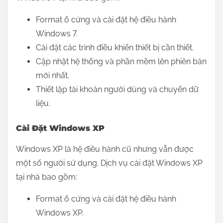
Format ổ cứng và cài đặt hệ điều hành
Windows 7.
Cài đặt các trình điều khiển thiết bị cần thiết.
Cập nhật hệ thống và phần mềm lên phiên bản
mới nhất.
Thiết lập tài khoản người dùng và chuyển dữ
liệu.
Cài Đặt Windows XP
Windows XP là hệ điều hành cũ nhưng vẫn được
một số người sử dụng. Dịch vụ cài đặt Windows XP
tại nhà bao gồm:
Format ổ cứng và cài đặt hệ điều hành
Windows XP.