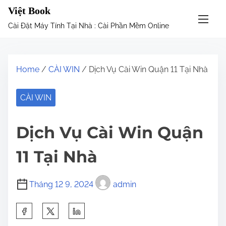
S
Việt Book
k
Cài Đặt Máy Tính Tại Nhà : Cài Phần Mềm Online
i
p
t
Home
/
CÀI WIN
/ Dịch Vụ Cài Win Quận 11 Tại Nhà
o
c
CÀI WIN
o
n
Dịch Vụ Cài Win Quận
t
e
11 Tại Nhà
n
t
Tháng 12 9, 2024
admin
S
h