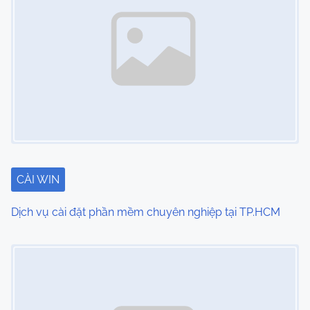
n
a
v
i
g
a
t
CÀI WIN
i
Dịch vụ cài đặt phần mềm chuyên nghiệp tại TP.HCM
o
Image Placeholder
n