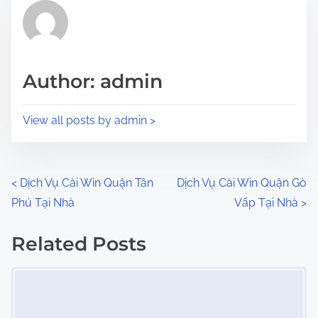
r
h
e
i
a
s
d
p
Author: admin
t
o
i
s
View all posts by admin >
m
t
e
o
n
P
<
Dịch Vụ Cài Win Quận Tân
Dịch Vụ Cài Win Quận Gò
:
Phú Tại Nhà
Vấp Tại Nhà
>
o
s
Related Posts
Image Placeholder
t
s