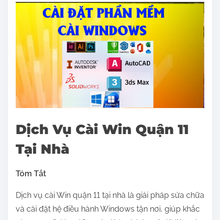
a
r
e
t
h
i
s
p
o
Dịch Vụ Cài Win Quận 11
s
Tại Nhà
t
o
Tóm Tắt
n
:
Dịch vụ cài Win quận 11 tại nhà là giải pháp sửa chữa
và cài đặt hệ điều hành Windows tận nơi, giúp khắc