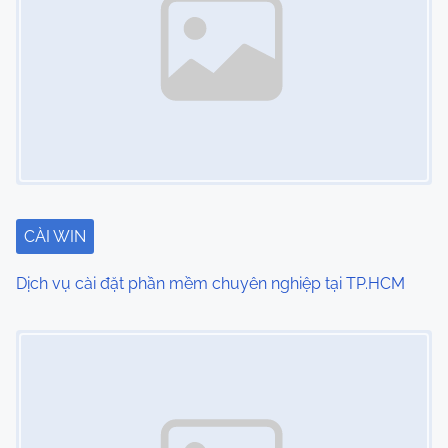
a
v
i
g
a
t
CÀI WIN
i
Dịch vụ cài đặt phần mềm chuyên nghiệp tại TP.HCM
o
Image Placeholder
n