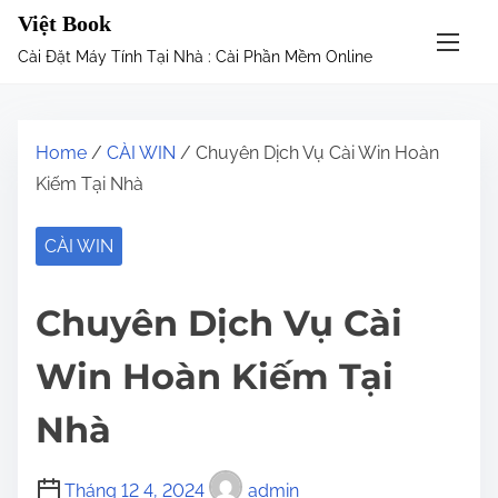
S
Việt Book
k
Cài Đặt Máy Tính Tại Nhà : Cài Phần Mềm Online
i
p
t
Home
/
CÀI WIN
/ Chuyên Dịch Vụ Cài Win Hoàn
o
Kiếm Tại Nhà
c
o
CÀI WIN
n
t
Chuyên Dịch Vụ Cài
e
n
Win Hoàn Kiếm Tại
t
Nhà
Tháng 12 4, 2024
admin