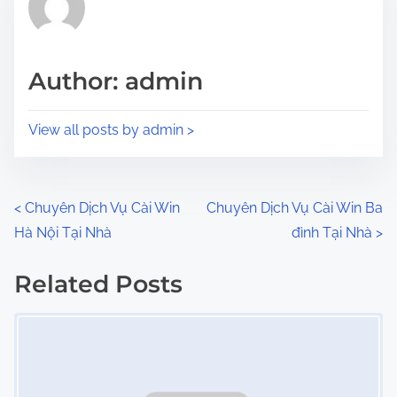
e
i
a
s
d
p
Author: admin
t
o
i
s
View all posts by admin >
m
t
e
o
n
P
<
Chuyên Dịch Vụ Cài Win
Chuyên Dịch Vụ Cài Win Ba
:
Hà Nội Tại Nhà
đình Tại Nhà
>
o
s
Related Posts
Image Placeholder
t
s
n