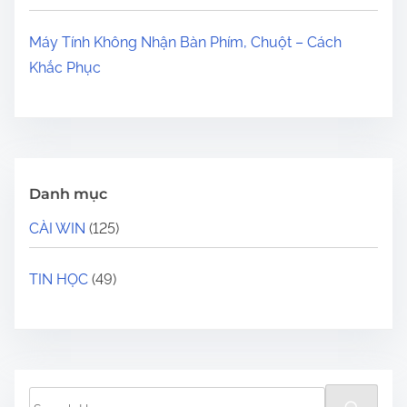
Máy Tính Không Nhận Bàn Phím, Chuột – Cách
Khắc Phục
Danh mục
CÀI WIN
(125)
TIN HỌC
(49)
S