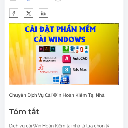
S
h
a
r
e
t
h
i
s
p
o
Chuyên Dịch Vụ Cài Win Hoàn Kiếm Tại Nhà
s
t
Tóm tắt
o
n
Dịch vụ cài Win Hoàn Kiếm tại nhà là lựa chọn lý