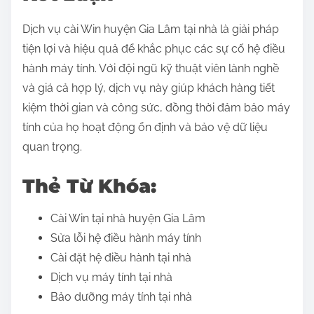
Dịch vụ cài Win huyện Gia Lâm tại nhà là giải pháp
tiện lợi và hiệu quả để khắc phục các sự cố hệ điều
hành máy tính. Với đội ngũ kỹ thuật viên lành nghề
và giá cả hợp lý, dịch vụ này giúp khách hàng tiết
kiệm thời gian và công sức, đồng thời đảm bảo máy
tính của họ hoạt động ổn định và bảo vệ dữ liệu
quan trọng.
Thẻ Từ Khóa:
Cài Win tại nhà huyện Gia Lâm
Sửa lỗi hệ điều hành máy tính
Cài đặt hệ điều hành tại nhà
Dịch vụ máy tính tại nhà
Bảo dưỡng máy tính tại nhà