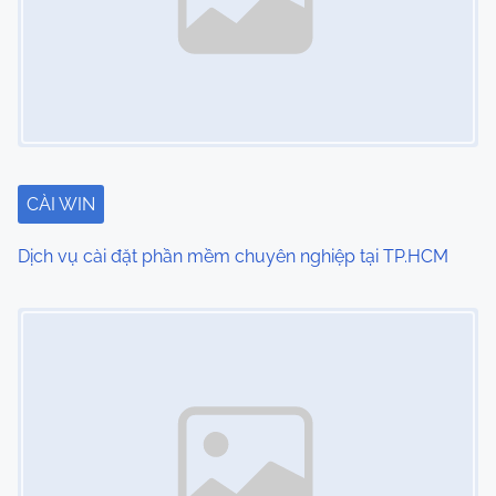
v
i
g
a
t
CÀI WIN
i
Dịch vụ cài đặt phần mềm chuyên nghiệp tại TP.HCM
o
Image Placeholder
n