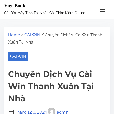
S
Việt Book
k
Cài Đặt Máy Tính Tại Nhà : Cài Phần Mềm Online
i
p
t
Home
/
CÀI WIN
/ Chuyên Dịch Vụ Cài Win Thanh
o
Xuân Tại Nhà
c
o
CÀI WIN
n
t
Chuyên Dịch Vụ Cài
e
n
Win Thanh Xuân Tại
t
Nhà
Tháng 12 3, 2024
admin