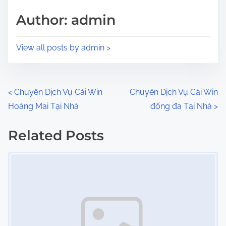
s
d
p
Author: admin
t
o
i
s
View all posts by admin >
m
t
e
o
n
P
<
Chuyên Dịch Vụ Cài Win
Chuyên Dịch Vụ Cài Win
:
Hoàng Mai Tại Nhà
đống đa Tại Nhà
>
o
s
Related Posts
Image Placeholder
t
s
n
a