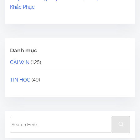
Khắc Phục
Danh mục
CÀI WIN
(125)
TIN HỌC
(49)
S
e
a