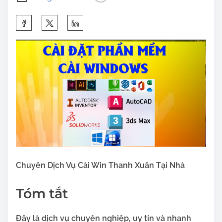
S
h
a
r
e
t
h
i
s
p
o
Chuyên Dịch Vụ Cài Win Thanh Xuân Tại Nhà
s
t
Tóm tắt
o
n
Đây là dịch vụ chuyên nghiệp, uy tín và nhanh