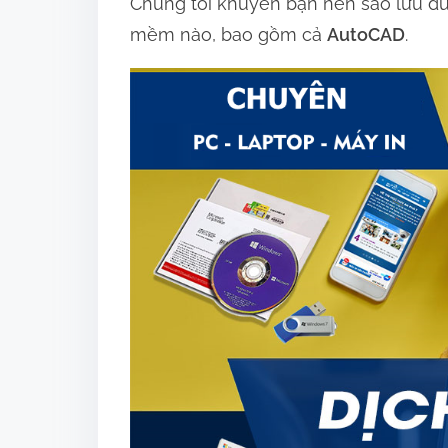
Chúng tôi khuyên bạn nên sao lưu dữ 
mềm nào, bao gồm cả
AutoCAD
.