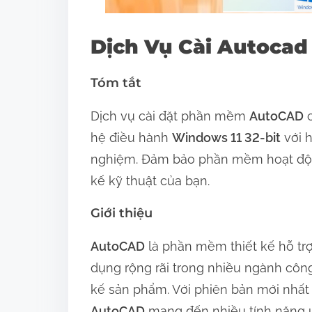
n
:
Dịch Vụ Cài Autocad
Tóm tắt
Dịch vụ cài đặt phần mềm
AutoCAD
c
hệ điều hành
Windows 11 32-bit
với h
nghiệm. Đảm bảo phần mềm hoạt động
kế kỹ thuật của bạn.
Giới thiệu
AutoCAD
là phần mềm thiết kế hỗ trợ
dụng rộng rãi trong nhiều ngành công 
kế sản phẩm. Với phiên bản mới nhất
AutoCAD
mang đến nhiều tính năng ưu