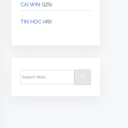
CÀI WIN
(125)
TIN HỌC
(49)
S
e
a
r
c
h
H