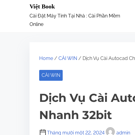
S
Việt Book
k
Cài Đặt Máy Tính Tại Nhà : Cài Phần Mềm
i
Online
p
t
o
Home
/
CÀI WIN
/ Dịch Vụ Cài Autocad Ch
c
o
CÀI WIN
n
t
Dịch Vụ Cài Aut
e
n
Nhanh 32bit
t
Tháng mười một 22, 2024
admin