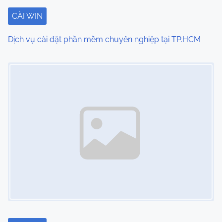
t
CÀI WIN
i
Dịch vụ cài đặt phần mềm chuyên nghiệp tại TP.HCM
o
Image Placeholder
n