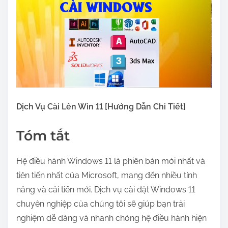
r
e
t
h
i
s
p
o
Dịch Vụ Cài Lên Win 11 [Hướng Dẫn Chi Tiết]
s
t
Tóm tắt
o
n
Hệ điều hành Windows 11 là phiên bản mới nhất và
:
tiên tiến nhất của Microsoft, mang đến nhiều tính
năng và cải tiến mới. Dịch vụ cài đặt Windows 11
chuyên nghiệp của chúng tôi sẽ giúp bạn trải
nghiệm dễ dàng và nhanh chóng hệ điều hành hiện