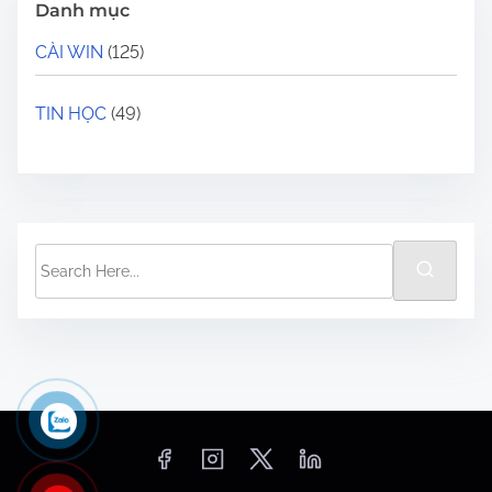
Danh mục
CÀI WIN
(125)
TIN HỌC
(49)
S
e
a
r
c
h
H
e