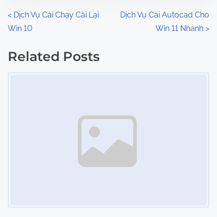
n
P
<
Dịch Vụ Cài Chạy Cài Lại
Dịch Vụ Cài Autocad Cho
:
Win 10
Win 11 Nhanh
>
o
s
Related Posts
Image Placeholder
t
s
n
a
v
i
g
a