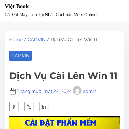
S
Việt Book
k
Cài Đặt Máy Tính Tại Nhà : Cài Phần Mềm Online
i
p
t
Home
/
CÀI WIN
/ Dịch Vụ Cài Lên Win 11
o
c
CÀI WIN
o
n
Dịch Vụ Cài Lên Win 11
t
e
Tháng mười một 22, 2024
admin
n
t
S
h
a