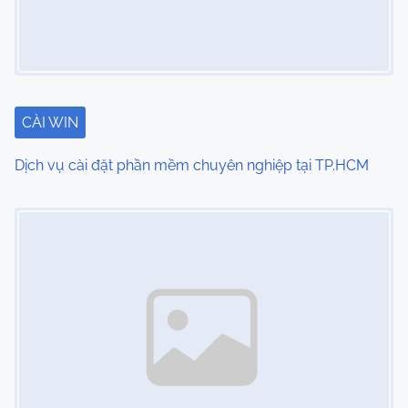
i
g
a
t
CÀI WIN
i
Dịch vụ cài đặt phần mềm chuyên nghiệp tại TP.HCM
o
Image Placeholder
n