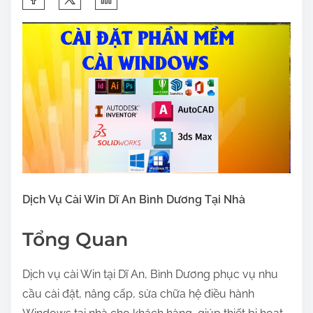
h
a
r
e
t
h
i
s
p
o
Dịch Vụ Cài Win Dĩ An Bình Dương Tại Nhà
s
t
Tổng Quan
o
n
Dịch vụ cài Win tại Dĩ An, Bình Dương phục vụ nhu
:
cầu cài đặt, nâng cấp, sửa chữa hệ điều hành