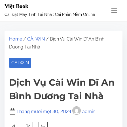
S
Việt Book
k
Cài Đặt Máy Tính Tại Nhà : Cài Phần Mềm Online
i
p
t
Home
/
CÀI WIN
/ Dịch Vụ Cài Win Dĩ An Bình
o
Dương Tại Nhà
c
o
CÀI WIN
n
t
Dịch Vụ Cài Win Dĩ An
e
n
Bình Dương Tại Nhà
t
Tháng mười một 30, 2024
admin
S