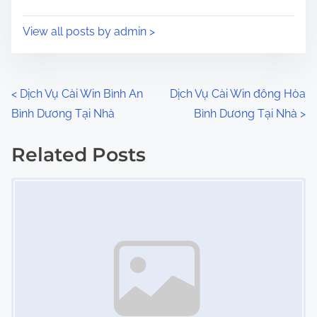
t
o
i
s
View all posts by admin >
m
t
e
o
n
P
<
Dịch Vụ Cài Win Bình An
Dịch Vụ Cài Win đông Hòa
:
Bình Dương Tại Nhà
Bình Dương Tại Nhà
>
o
s
Related Posts
Image Placeholder
t
s
n
a
v