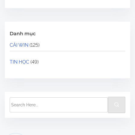
Danh mục
CÀI WIN
(125)
TIN HỌC
(49)
S
e
a
r
c