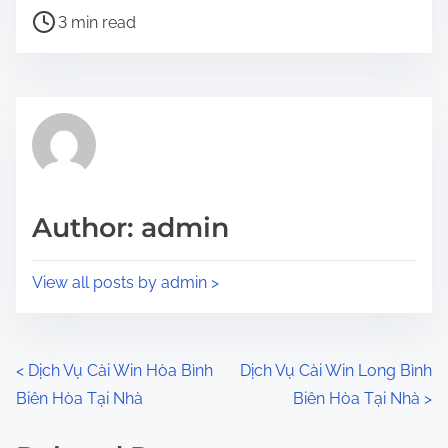
P
a
3 min read
o
r
s
e
t
t
r
h
e
i
a
s
d
p
Author: admin
t
o
i
s
View all posts by admin >
m
t
e
o
n
P
<
Dịch Vụ Cài Win Hòa Bình
Dịch Vụ Cài Win Long Bình
:
Biên Hòa Tại Nhà
Biên Hòa Tại Nhà
>
o