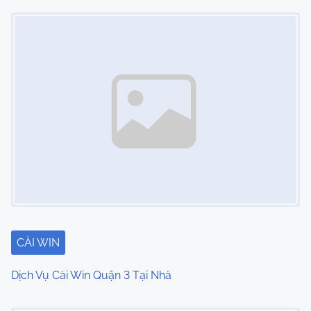
Image Placeholder
n
CÀI WIN
Dịch Vụ Cài Win Quận 3 Tại Nhà
Image Placeholder