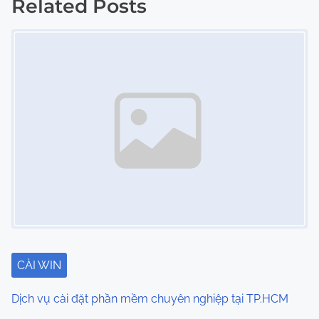
s
Related Posts
Image Placeholder
t
s
n
a
v
i
g
a
t
CÀI WIN
i
Dịch vụ cài đặt phần mềm chuyên nghiệp tại TP.HCM
o