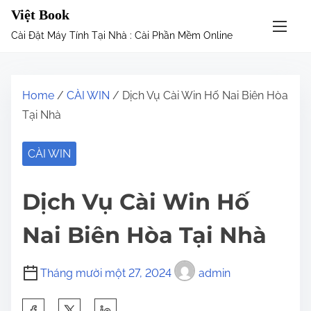
S
Việt Book
k
Cài Đặt Máy Tính Tại Nhà : Cài Phần Mềm Online
i
p
t
Home
/
CÀI WIN
/ Dịch Vụ Cài Win Hố Nai Biên Hòa
o
Tại Nhà
c
o
CÀI WIN
n
t
Dịch Vụ Cài Win Hố
e
n
Nai Biên Hòa Tại Nhà
t
Tháng mười một 27, 2024
admin
S