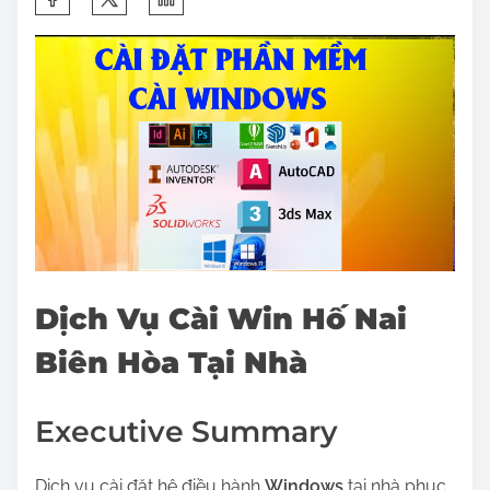
h
a
r
e
t
h
i
s
p
o
Dịch Vụ Cài Win Hố Nai
s
Biên Hòa Tại Nhà
t
o
n
Executive Summary
:
Dịch vụ cài đặt hệ điều hành
Windows
tại nhà phục