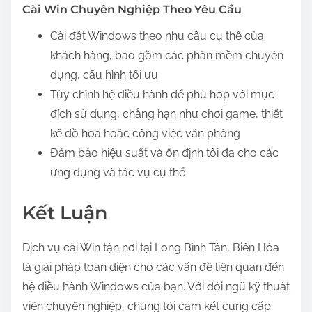
Cài Win Chuyên Nghiệp Theo Yêu Cầu
Cài đặt Windows theo nhu cầu cụ thể của
khách hàng, bao gồm các phần mềm chuyên
dụng, cấu hình tối ưu
Tùy chỉnh hệ điều hành để phù hợp với mục
đích sử dụng, chẳng hạn như chơi game, thiết
kế đồ họa hoặc công việc văn phòng
Đảm bảo hiệu suất và ổn định tối đa cho các
ứng dụng và tác vụ cụ thể
Kết Luận
Dịch vụ cài Win tận nơi tại Long Bình Tân, Biên Hòa
là giải pháp toàn diện cho các vấn đề liên quan đến
hệ điều hành Windows của bạn. Với đội ngũ kỹ thuật
viên chuyên nghiệp, chúng tôi cam kết cung cấp