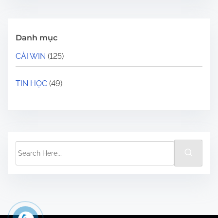
Danh mục
CÀI WIN
(125)
TIN HỌC
(49)
S
e
a
r
c
h