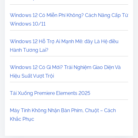
Windows 12 Có Miễn Phí Không? Cách Nâng Cấp Từ
Windows 10/11
Windows 12 Hỗ Trợ Ai Mạnh Mẽ: đây Là Hệ điều
Hành Tương Lai?
Windows 12 Có Gì Mới? Trải Nghiệm Giao Diện Và
Hiệu Suất Vượt Trội
Tải Xuống Premiere Elements 2025
Máy Tính Không Nhận Bàn Phím, Chuột – Cách
Khắc Phục