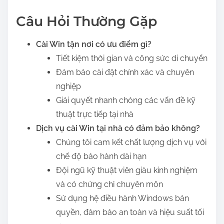
Câu Hỏi Thường Gặp
Cài Win tận nơi có ưu điểm gì?
Tiết kiệm thời gian và công sức di chuyển
Đảm bảo cài đặt chính xác và chuyên
nghiệp
Giải quyết nhanh chóng các vấn đề kỹ
thuật trực tiếp tại nhà
Dịch vụ cài Win tại nhà có đảm bảo không?
Chúng tôi cam kết chất lượng dịch vụ với
chế độ bảo hành dài hạn
Đội ngũ kỹ thuật viên giàu kinh nghiệm
và có chứng chỉ chuyên môn
Sử dụng hệ điều hành Windows bản
quyền, đảm bảo an toàn và hiệu suất tối