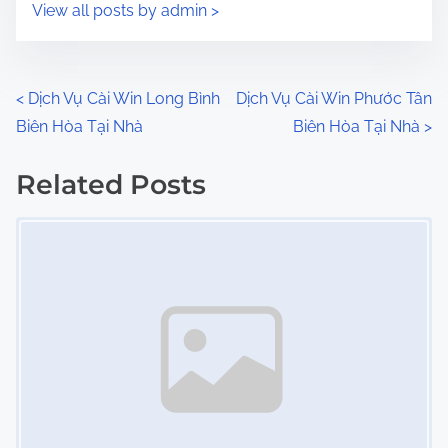
s
View all posts by admin >
m
t
e
o
n
P
<
Dịch Vụ Cài Win Long Bình
Dịch Vụ Cài Win Phước Tân
:
Biên Hòa Tại Nhà
Biên Hòa Tại Nhà
>
o
s
Related Posts
Image Placeholder
t
s
n
a
v
i