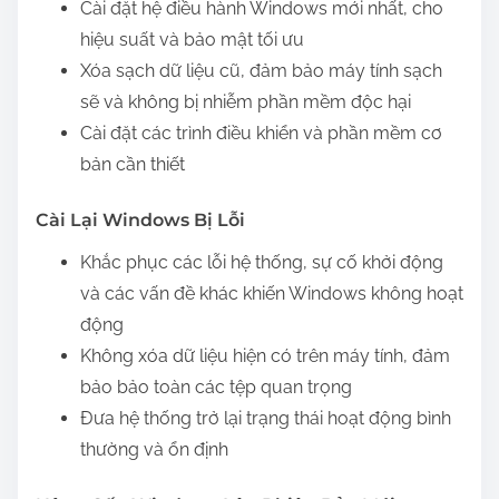
Cài đặt hệ điều hành Windows mới nhất, cho
hiệu suất và bảo mật tối ưu
Xóa sạch dữ liệu cũ, đảm bảo máy tính sạch
sẽ và không bị nhiễm phần mềm độc hại
Cài đặt các trình điều khiển và phần mềm cơ
bản cần thiết
Cài Lại Windows Bị Lỗi
Khắc phục các lỗi hệ thống, sự cố khởi động
và các vấn đề khác khiến Windows không hoạt
động
Không xóa dữ liệu hiện có trên máy tính, đảm
bảo bảo toàn các tệp quan trọng
Đưa hệ thống trở lại trạng thái hoạt động bình
thường và ổn định