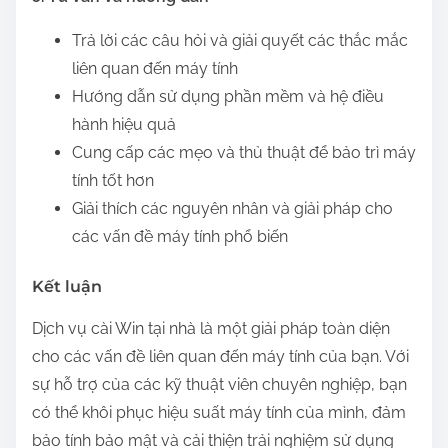
Trả lời các câu hỏi và giải quyết các thắc mắc
liên quan đến máy tính
Hướng dẫn sử dụng phần mềm và hệ điều
hành hiệu quả
Cung cấp các mẹo và thủ thuật để bảo trì máy
tính tốt hơn
Giải thích các nguyên nhân và giải pháp cho
các vấn đề máy tính phổ biến
Kết luận
Dịch vụ cài Win tại nhà là một giải pháp toàn diện
cho các vấn đề liên quan đến máy tính của bạn. Với
sự hỗ trợ của các kỹ thuật viên chuyên nghiệp, bạn
có thể khôi phục hiệu suất máy tính của mình, đảm
bảo tính bảo mật và cải thiện trải nghiệm sử dụng