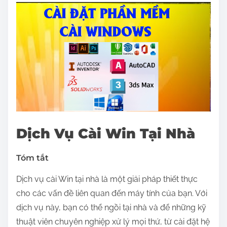
a
r
e
t
h
i
s
p
o
Dịch Vụ Cài Win Tại Nhà
s
t
Tóm tắt
o
Dịch vụ cài Win tại nhà là một giải pháp thiết thực
n
cho các vấn đề liên quan đến máy tính của bạn. Với
:
dịch vụ này, bạn có thể ngồi tại nhà và để những kỹ
thuật viên chuyên nghiệp xử lý mọi thứ, từ cài đặt hệ