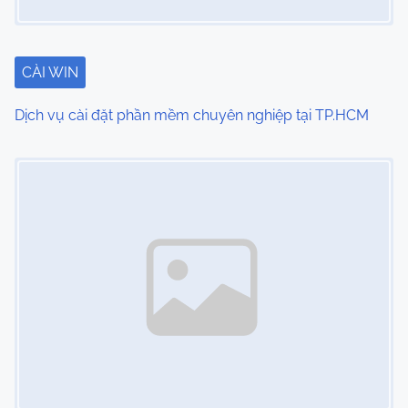
a
t
CÀI WIN
i
Dịch vụ cài đặt phần mềm chuyên nghiệp tại TP.HCM
o
Image Placeholder
n