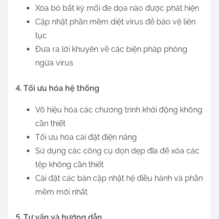
Xóa bỏ bất kỳ mối đe dọa nào được phát hiện
Cập nhật phần mềm diệt virus để bảo vệ liên
tục
Đưa ra lời khuyên về các biện pháp phòng
ngừa virus
4. Tối ưu hóa hệ thống
Vô hiệu hóa các chương trình khởi động không
cần thiết
Tối ưu hóa cài đặt điện năng
Sử dụng các công cụ dọn dẹp đĩa để xóa các
tệp không cần thiết
Cài đặt các bản cập nhật hệ điều hành và phần
mềm mới nhất
5. Tư vấn và hướng dẫn