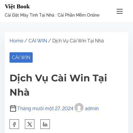
S
Việt Book
k
Cài Đặt Máy Tính Tại Nhà : Cài Phần Mềm Online
i
p
t
Home
/
CÀI WIN
/ Dịch Vụ Cài Win Tại Nhà
o
c
CÀI WIN
o
n
Dịch Vụ Cài Win Tại
t
e
Nhà
n
t
Tháng mười một 27, 2024
admin
S
h