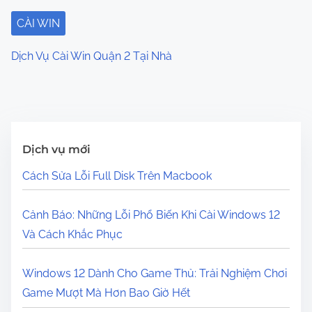
CÀI WIN
Dịch Vụ Cài Win Quận 2 Tại Nhà
Dịch vụ mới
Cách Sửa Lỗi Full Disk Trên Macbook
Cảnh Báo: Những Lỗi Phổ Biến Khi Cài Windows 12
Và Cách Khắc Phục
Windows 12 Dành Cho Game Thủ: Trải Nghiệm Chơi
Game Mượt Mà Hơn Bao Giờ Hết