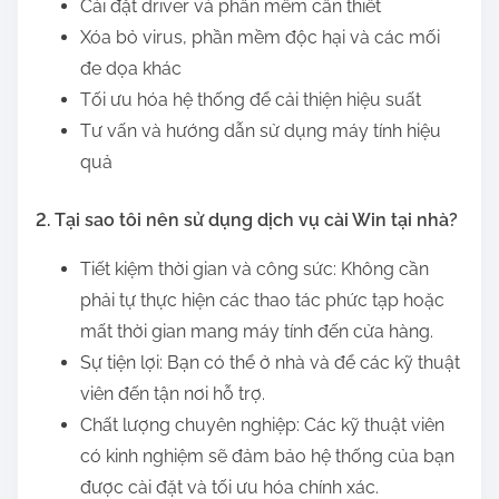
Cài đặt driver và phần mềm cần thiết
Xóa bỏ virus, phần mềm độc hại và các mối
đe dọa khác
Tối ưu hóa hệ thống để cải thiện hiệu suất
Tư vấn và hướng dẫn sử dụng máy tính hiệu
quả
2. Tại sao tôi nên sử dụng dịch vụ cài Win tại nhà?
Tiết kiệm thời gian và công sức: Không cần
phải tự thực hiện các thao tác phức tạp hoặc
mất thời gian mang máy tính đến cửa hàng.
Sự tiện lợi: Bạn có thể ở nhà và để các kỹ thuật
viên đến tận nơi hỗ trợ.
Chất lượng chuyên nghiệp: Các kỹ thuật viên
có kinh nghiệm sẽ đảm bảo hệ thống của bạn
được cài đặt và tối ưu hóa chính xác.