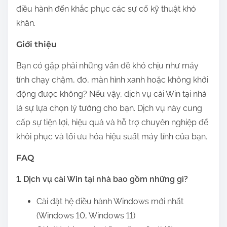
điều hành đến khắc phục các sự cố kỹ thuật khó
khăn.
Giới thiệu
Bạn có gặp phải những vấn đề khó chịu như máy
tính chạy chậm, đơ, màn hình xanh hoặc không khởi
động được không? Nếu vậy, dịch vụ cài Win tại nhà
là sự lựa chọn lý tưởng cho bạn. Dịch vụ này cung
cấp sự tiện lợi, hiệu quả và hỗ trợ chuyên nghiệp để
khôi phục và tối ưu hóa hiệu suất máy tính của bạn.
FAQ
1. Dịch vụ cài Win tại nhà bao gồm những gì?
Cài đặt hệ điều hành Windows mới nhất
(Windows 10, Windows 11)