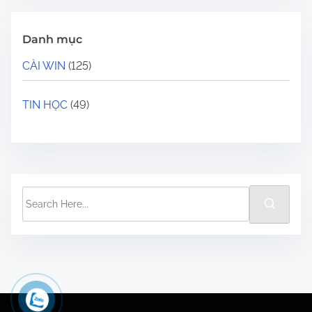
Danh mục
CÀI WIN
(125)
TIN HỌC
(49)
S
e
a
r
c
h