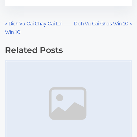
m
t
e
o
n
P
<
Dịch Vụ Cài Chạy Cài Lại
Dịch Vụ Cài Ghos Win 10
>
:
Win 10
o
s
Related Posts
Image Placeholder
t
s
n
a
v
i
g