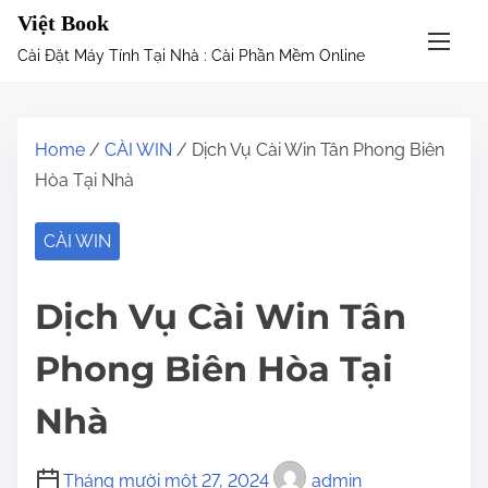
S
Việt Book
k
Cài Đặt Máy Tính Tại Nhà : Cài Phần Mềm Online
i
p
t
Home
/
CÀI WIN
/ Dịch Vụ Cài Win Tân Phong Biên
o
Hòa Tại Nhà
c
o
CÀI WIN
n
t
Dịch Vụ Cài Win Tân
e
n
Phong Biên Hòa Tại
t
Nhà
Tháng mười một 27, 2024
admin