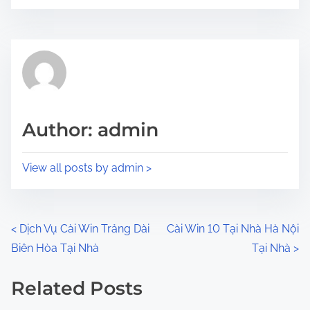
o
r
s
e
t
t
r
h
e
i
a
s
d
p
Author: admin
t
o
i
s
View all posts by admin >
m
t
e
o
n
P
<
Dịch Vụ Cài Win Trảng Dài
Cài Win 10 Tại Nhà Hà Nội
:
Biên Hòa Tại Nhà
Tại Nhà
>
o
s
Related Posts
Image Placeholder