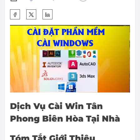
S
h
a
r
e
t
h
i
s
p
o
Dịch Vụ Cài Win Tân
s
Phong Biên Hòa Tại Nhà
t
o
n
Tóm Tắt Giới Thiệu