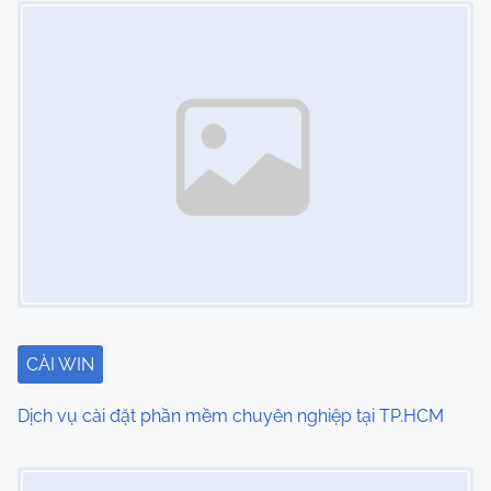
t
s
n
a
v
i
g
a
t
CÀI WIN
i
Dịch vụ cài đặt phần mềm chuyên nghiệp tại TP.HCM
o
Image Placeholder
n