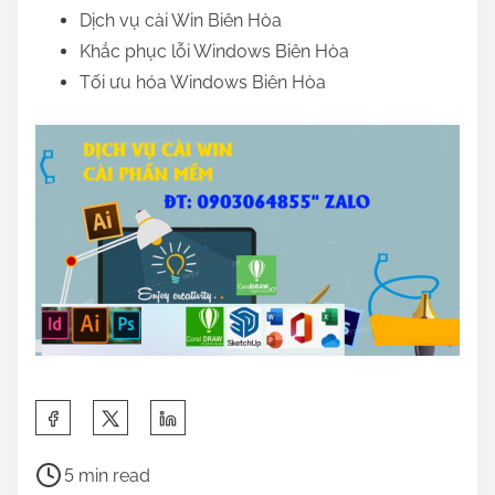
Dịch vụ cài Win Biên Hòa
Khắc phục lỗi Windows Biên Hòa
Tối ưu hóa Windows Biên Hòa
S
h
P
a
5 min read