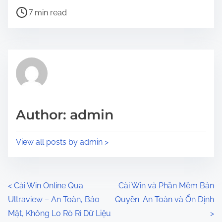
P
a
7 min read
o
r
s
e
t
t
r
h
e
i
a
s
d
p
Author: admin
t
o
i
s
View all posts by admin >
m
t
e
o
n
P
<
Cài Win Online Qua
Cài Win và Phần Mềm Bản
:
Ultraview – An Toàn, Bảo
Quyền: An Toàn và Ổn Định
o
Mật, Không Lo Rò Rỉ Dữ Liệu
>