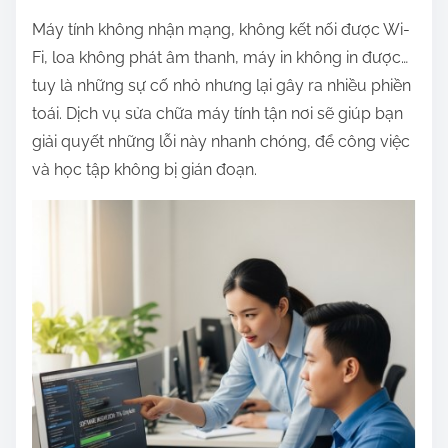
h
Máy tính không nhận mạng, không kết nối được Wi-
a
Fi, loa không phát âm thanh, máy in không in được…
r
tuy là những sự cố nhỏ nhưng lại gây ra nhiều phiền
e
toái. Dịch vụ sửa chữa máy tính tận nơi sẽ giúp bạn
t
giải quyết những lỗi này nhanh chóng, để công việc
h
và học tập không bị gián đoạn.
i
s
p
o
s
t
o
n
: