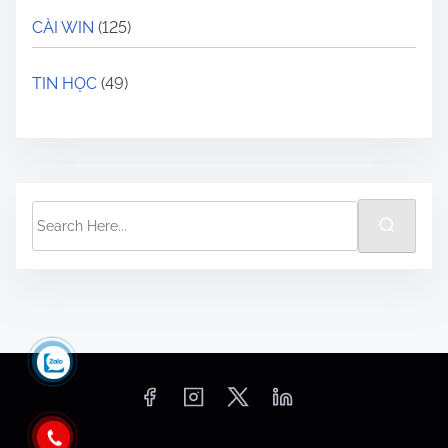
CÀI WIN
(125)
TIN HỌC
(49)
S
e
a
r
c
h
H
e
r