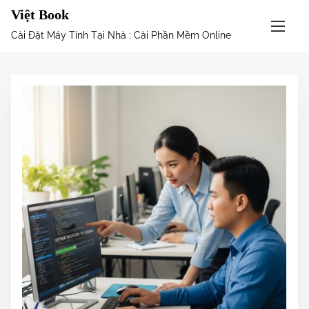
S
Việt Book
k
Cài Đặt Máy Tính Tại Nhà : Cài Phần Mềm Online
i
p
t
o
c
o
n
t
e
n
t