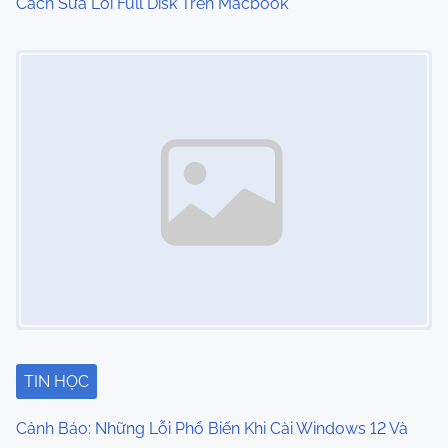
o
Cách Sửa Lỗi Full Disk Trên Macbook
n
Image Placeholder
TIN HỌC
Cảnh Báo: Những Lỗi Phổ Biến Khi Cài Windows 12 Và