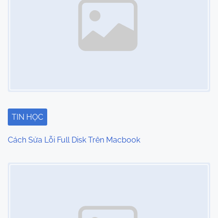
a
v
i
g
a
t
i
TIN HỌC
o
Cách Sửa Lỗi Full Disk Trên Macbook
n
Image Placeholder