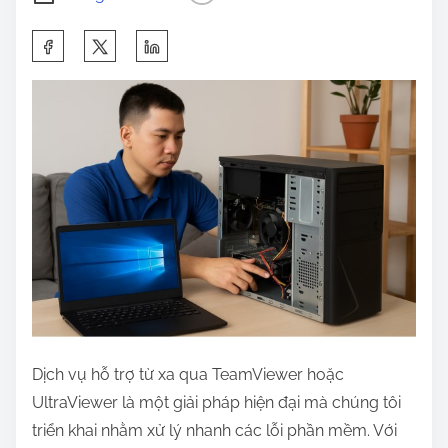
S
h
a
r
e
t
h
i
s
p
o
s
Dịch vụ hỗ trợ từ xa qua TeamViewer hoặc
t
UltraViewer là một giải pháp hiện đại mà chúng tôi
o
triển khai nhằm xử lý nhanh các lỗi phần mềm. Với
n