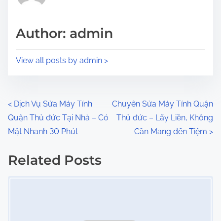
i
a
s
d
p
Author: admin
t
o
i
s
View all posts by admin >
m
t
e
o
n
P
<
Dịch Vụ Sửa Máy Tính
Chuyên Sửa Máy Tính Quận
:
Quận Thủ đức Tại Nhà – Có
Thủ đức – Lấy Liền, Không
o
Mặt Nhanh 30 Phút
Cần Mang đến Tiệm
>
s
Related Posts
t
Image Placeholder
s
n