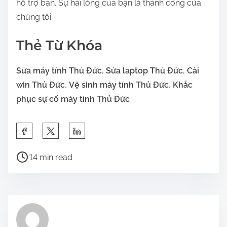
hỗ trợ bạn. Sự hài lòng của bạn là thành công của
chúng tôi.
Thẻ Từ Khóa
Sửa máy tính Thủ Đức
,
Sửa laptop Thủ Đức
,
Cài
win Thủ Đức
,
Vệ sinh máy tính Thủ Đức
,
Khắc
phục sự cố máy tính Thủ Đức
S
h
P
a
14 min read
o
r
s
e
t
t
r
h
e