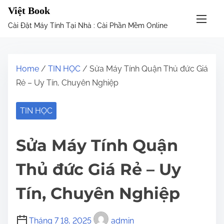
S
Việt Book
k
Cài Đặt Máy Tính Tại Nhà : Cài Phần Mềm Online
i
p
t
Home
/
TIN HỌC
/ Sửa Máy Tính Quận Thủ đức Giá
o
Rẻ – Uy Tín, Chuyên Nghiệp
c
o
TIN HỌC
n
t
Sửa Máy Tính Quận
e
n
Thủ đức Giá Rẻ – Uy
t
Tín, Chuyên Nghiệp
Tháng 7 18, 2025
admin