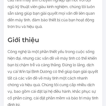
cấu hình máy tính chuyên nghiệp tận nơi. Với đội
ngũ kỹ thuật viên giàu kinh nghiệm, chúng tôi luôn
sẵn sàng giúp bạn giải quyết mọi vấn đề liên quan
đến máy tính, đảm bảo thiết bị của bạn hoạt động
trơn tru và hiệu quả.
Giới thiệu
Công nghệ là một phần thiết yếu trong cuộc sống
hiện đại, nhưng các vấn đề về máy tính có thể khiến
bạn bị chậm trễ và căng thẳng. Đừng lo lắng, dịch
vụ cài Win tại Bình Dương có thể giúp bạn giải quyết
tất cả các vấn đề về máy tính một cách nhanh
chóng và hiệu quả. Chúng tôi cung cấp nhiều dịch
vụ, bao gồm cài đặt lại hệ điều hành, khắc phục sự
cố phần cứng, cài đặt phần mềm và bảo trì máy tính
định kỳ.