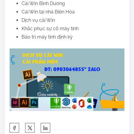
Cài Win Bình Dương
Cài Win tại nhà Biên Hòa
Dịch vụ cài Win
Khắc phục sự cố máy tính
Bảo trì máy tính định kỳ
S