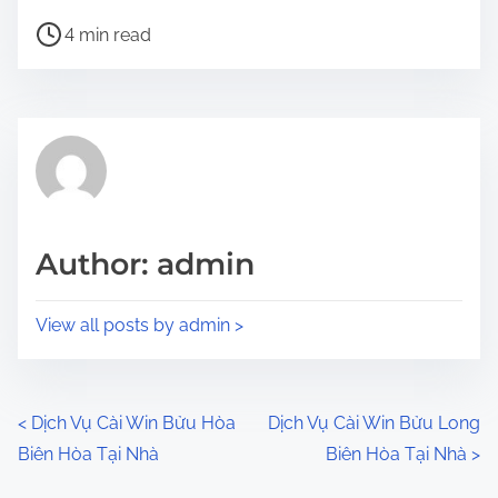
h
P
a
4 min read
o
r
s
e
t
t
r
h
e
i
a
s
d
p
Author: admin
t
o
i
s
View all posts by admin >
m
t
e
o
n
P
<
Dịch Vụ Cài Win Bửu Hòa
Dịch Vụ Cài Win Bửu Long
:
Biên Hòa Tại Nhà
Biên Hòa Tại Nhà
>
o