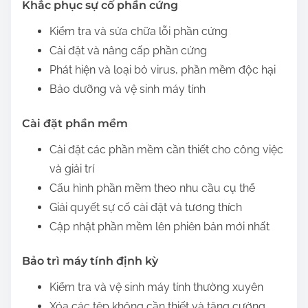
Khắc phục sự cố phần cứng
Kiểm tra và sửa chữa lỗi phần cứng
Cài đặt và nâng cấp phần cứng
Phát hiện và loại bỏ virus, phần mềm độc hại
Bảo dưỡng và vệ sinh máy tính
Cài đặt phần mềm
Cài đặt các phần mềm cần thiết cho công việc
và giải trí
Cấu hình phần mềm theo nhu cầu cụ thể
Giải quyết sự cố cài đặt và tương thích
Cập nhật phần mềm lên phiên bản mới nhất
Bảo trì máy tính định kỳ
Kiểm tra và vệ sinh máy tính thường xuyên
Xóa các tệp không cần thiết và tăng cường