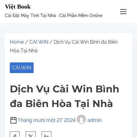
S
Việt Book
k
Cài Đặt Máy Tính Tại Nhà : Cài Phần Mềm Online
i
p
t
Home
/
CÀI WIN
/ Dịch Vụ Cài Win Bình đa Biên
o
Hòa Tại Nhà
c
o
CÀI WIN
n
t
Dịch Vụ Cài Win Bình
e
n
đa Biên Hòa Tại Nhà
t
Tháng mười một 27, 2024
admin
S