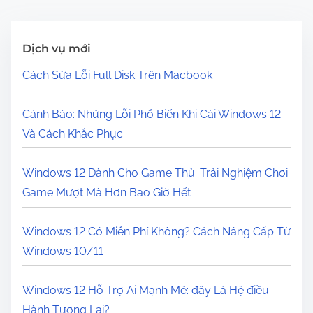
Dịch vụ mới
Cách Sửa Lỗi Full Disk Trên Macbook
Cảnh Báo: Những Lỗi Phổ Biến Khi Cài Windows 12
Và Cách Khắc Phục
Windows 12 Dành Cho Game Thủ: Trải Nghiệm Chơi
Game Mượt Mà Hơn Bao Giờ Hết
Windows 12 Có Miễn Phí Không? Cách Nâng Cấp Từ
Windows 10/11
Windows 12 Hỗ Trợ Ai Mạnh Mẽ: đây Là Hệ điều
Hành Tương Lai?