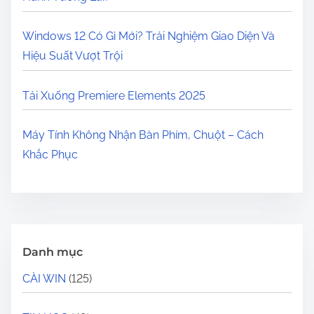
Windows 12 Có Gì Mới? Trải Nghiệm Giao Diện Và
Hiệu Suất Vượt Trội
Tải Xuống Premiere Elements 2025
Máy Tính Không Nhận Bàn Phím, Chuột – Cách
Khắc Phục
Danh mục
CÀI WIN
(125)