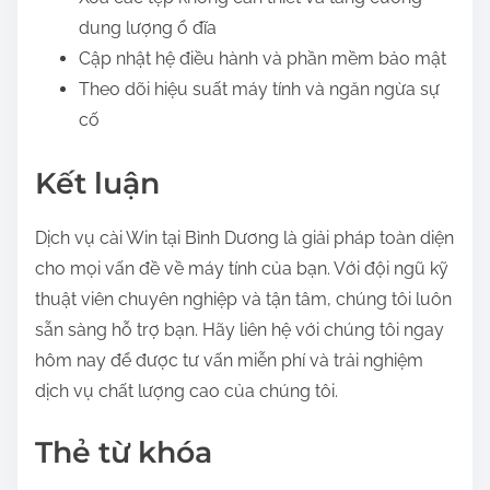
dung lượng ổ đĩa
Cập nhật hệ điều hành và phần mềm bảo mật
Theo dõi hiệu suất máy tính và ngăn ngừa sự
cố
Kết luận
Dịch vụ cài Win tại Bình Dương là giải pháp toàn diện
cho mọi vấn đề về máy tính của bạn. Với đội ngũ kỹ
thuật viên chuyên nghiệp và tận tâm, chúng tôi luôn
sẵn sàng hỗ trợ bạn. Hãy liên hệ với chúng tôi ngay
hôm nay để được tư vấn miễn phí và trải nghiệm
dịch vụ chất lượng cao của chúng tôi.
Thẻ từ khóa