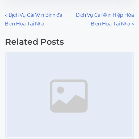
e
o
n
P
<
Dịch Vụ Cài Win Bình đa
Dịch Vụ Cài Win Hiệp Hòa
:
Biên Hòa Tại Nhà
Biên Hòa Tại Nhà
>
o
s
Related Posts
Image Placeholder
t
s
n
a
v
i
g