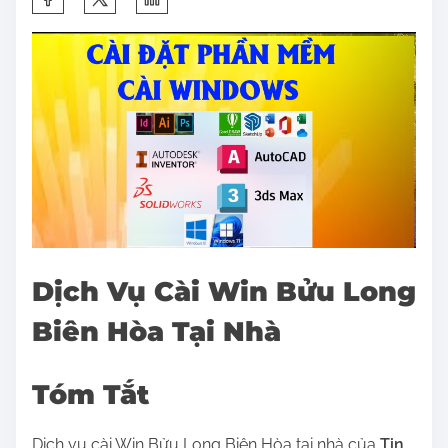
h
a
r
e
t
h
i
s
p
o
Dịch Vụ Cài Win Bửu Long
s
Biên Hòa Tại Nhà
t
o
n
Tóm Tắt
:
Dịch vụ cài Win Bửu Long Biên Hòa tại nhà của
Tin