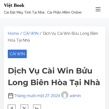
S
Việt Book
k
Cài Đặt Máy Tính Tại Nhà : Cài Phần Mềm Online
i
p
t
Home
/
CÀI WIN
/ Dịch Vụ Cài Win Bửu Long Biên
o
Hòa Tại Nhà
c
o
CÀI WIN
n
t
Dịch Vụ Cài Win Bửu
e
n
Long Biên Hòa Tại Nhà
t
Tháng mười một 27, 2024
admin
S