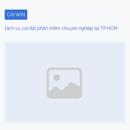
a
t
CÀI WIN
i
Dịch vụ cài đặt phần mềm chuyên nghiệp tại TP.HCM
o
Image Placeholder
n