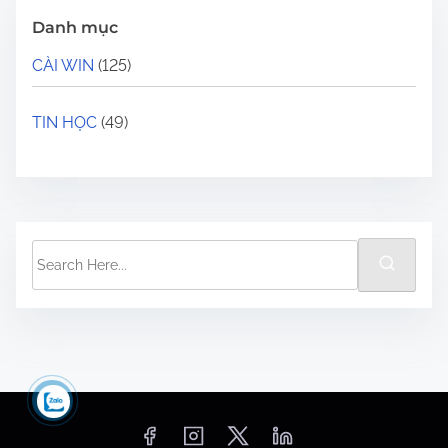
Danh mục
CÀI WIN
(125)
TIN HỌC
(49)
S
e
a
r
c
h
H