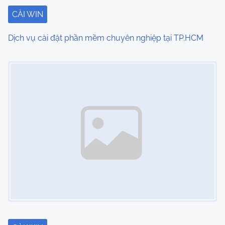
t
CÀI WIN
i
Dịch vụ cài đặt phần mềm chuyên nghiệp tại TP.HCM
o
Image Placeholder
n