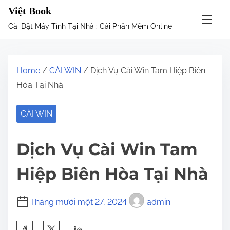
S
Việt Book
k
Cài Đặt Máy Tính Tại Nhà : Cài Phần Mềm Online
i
p
t
Home
/
CÀI WIN
/ Dịch Vụ Cài Win Tam Hiệp Biên
o
Hòa Tại Nhà
c
o
CÀI WIN
n
t
Dịch Vụ Cài Win Tam
e
n
Hiệp Biên Hòa Tại Nhà
t
Tháng mười một 27, 2024
admin
S