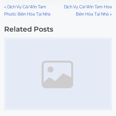
n
P
<
Dịch Vụ Cài Win Tam
Dịch Vụ Cài Win Tam Hòa
:
Phước Biên Hòa Tại Nhà
Biên Hòa Tại Nhà
>
o
s
Related Posts
Image Placeholder
t
s
n
a
v
i
g
a