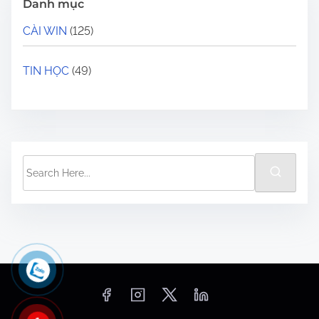
Danh mục
CÀI WIN
(125)
TIN HỌC
(49)
S
e
a
r
c
h
H
e