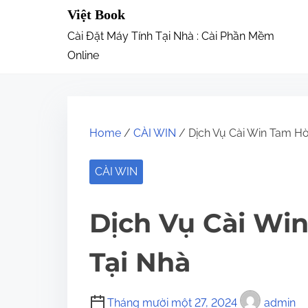
S
Việt Book
k
Cài Đặt Máy Tính Tại Nhà : Cài Phần Mềm
i
Online
p
t
o
Home
/
CÀI WIN
/ Dịch Vụ Cài Win Tam Hò
c
o
CÀI WIN
n
t
Dịch Vụ Cài Wi
e
n
Tại Nhà
t
Tháng mười một 27, 2024
admin