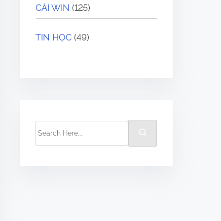
CÀI WIN
(125)
TIN HỌC
(49)
S
e
a
r
c
h
H