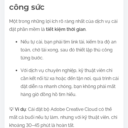
o
công sức
n
:
Một trong những lợi ích rõ ràng nhất của dịch vụ cài
đặt phần mềm là
tiết kiệm thời gian
.
Nếu tự cài, bạn phải tìm link tải, kiểm tra độ an
toàn, chờ tải xong, sau đó thiết lập thủ công
từng bước.
Với dịch vụ chuyên nghiệp, kỹ thuật viên chỉ
cần kết nối từ xa hoặc đến tận nơi, quá trình cài
đặt diễn ra nhanh chóng, bạn không phải mất
hàng giờ đồng hồ tìm hiểu.
💡
Ví dụ
: Cài đặt bộ Adobe Creative Cloud có thể
mất cả buổi nếu tự làm, nhưng với kỹ thuật viên, chỉ
khoảng 30–45 phút là hoàn tất.