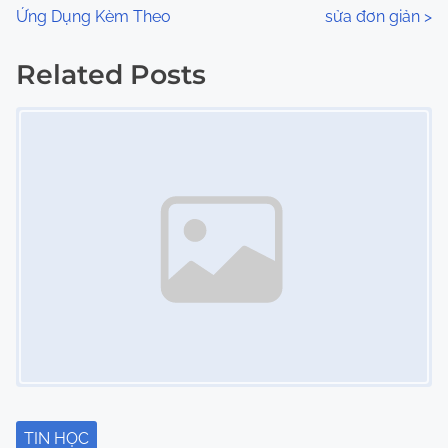
o
Ứng Dụng Kèm Theo
sửa đơn giản
>
s
Related Posts
t
Image Placeholder
s
n
a
v
i
g
a
t
i
TIN HỌC