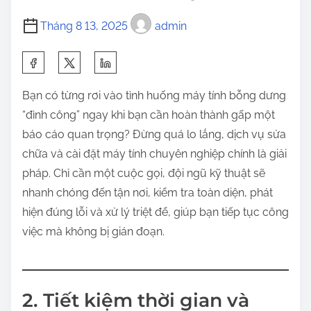
Tháng 8 13, 2025
admin
S
h
Bạn có từng rơi vào tình huống máy tính bỗng dưng
a
“đình công” ngay khi bạn cần hoàn thành gấp một
r
báo cáo quan trọng? Đừng quá lo lắng, dịch vụ sửa
e
chữa và cài đặt máy tính chuyên nghiệp chính là giải
t
pháp. Chỉ cần một cuộc gọi, đội ngũ kỹ thuật sẽ
h
nhanh chóng đến tận nơi, kiểm tra toàn diện, phát
i
hiện đúng lỗi và xử lý triệt để, giúp bạn tiếp tục công
s
việc mà không bị gián đoạn.
p
o
s
t
2. Tiết kiệm thời gian và