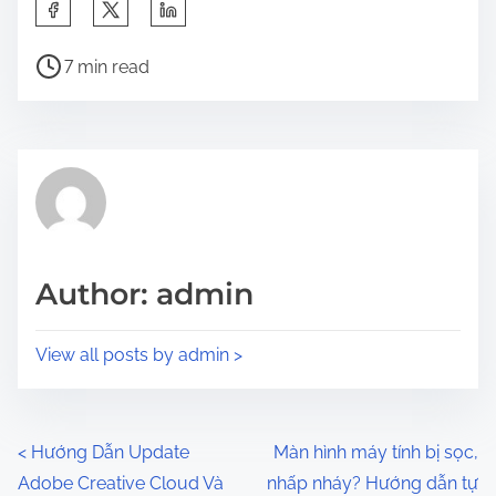
S
h
P
a
7 min read
o
r
s
e
t
t
r
h
e
i
a
s
d
p
Author: admin
t
o
i
s
View all posts by admin >
m
t
e
o
n
P
<
Hướng Dẫn Update
Màn hình máy tính bị sọc,
:
Adobe Creative Cloud Và
nhấp nháy? Hướng dẫn tự