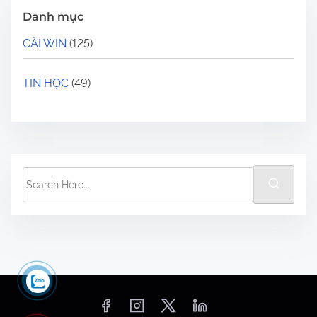
Danh mục
CÀI WIN
(125)
TIN HỌC
(49)
S
e
a
r
c
h
H
e