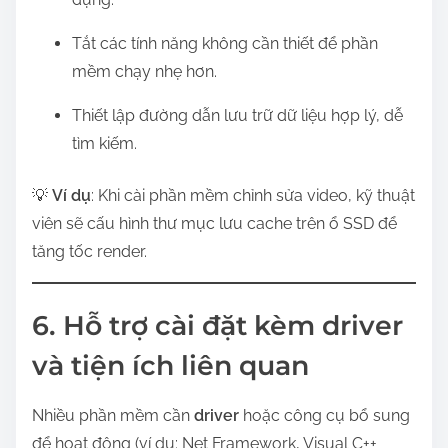
Tắt các tính năng không cần thiết để phần
mềm chạy nhẹ hơn.
Thiết lập đường dẫn lưu trữ dữ liệu hợp lý, dễ
tìm kiếm.
💡
Ví dụ
: Khi cài phần mềm chỉnh sửa video, kỹ thuật
viên sẽ cấu hình thư mục lưu cache trên ổ SSD để
tăng tốc render.
6. Hỗ trợ cài đặt kèm driver
và tiện ích liên quan
Nhiều phần mềm cần
driver
hoặc công cụ bổ sung
để hoạt động (ví dụ: Net Framework, Visual C++