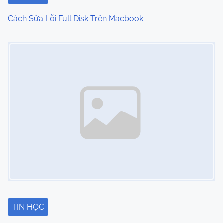
o
Cách Sửa Lỗi Full Disk Trên Macbook
n
Image Placeholder
TIN HỌC