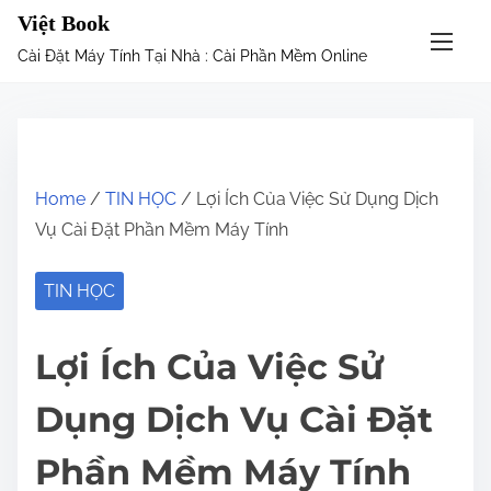
S
Việt Book
k
Cài Đặt Máy Tính Tại Nhà : Cài Phần Mềm Online
i
p
t
o
c
Home
/
TIN HỌC
/ Lợi Ích Của Việc Sử Dụng Dịch
o
Vụ Cài Đặt Phần Mềm Máy Tính
n
t
TIN HỌC
e
n
Lợi Ích Của Việc Sử
t
Dụng Dịch Vụ Cài Đặt
Phần Mềm Máy Tính