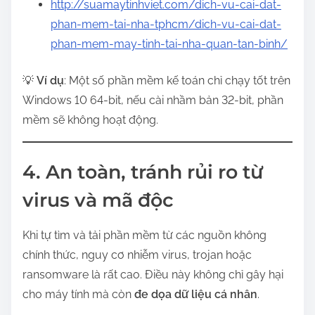
http://suamaytinhviet.com/dich-vu-cai-dat-
phan-mem-tai-nha-tphcm/dich-vu-cai-dat-
phan-mem-may-tinh-tai-nha-quan-tan-binh/
💡
Ví dụ
: Một số phần mềm kế toán chỉ chạy tốt trên
Windows 10 64-bit, nếu cài nhầm bản 32-bit, phần
mềm sẽ không hoạt động.
4. An toàn, tránh rủi ro từ
virus và mã độc
Khi tự tìm và tải phần mềm từ các nguồn không
chính thức, nguy cơ nhiễm virus, trojan hoặc
ransomware là rất cao. Điều này không chỉ gây hại
cho máy tính mà còn
đe dọa dữ liệu cá nhân
.