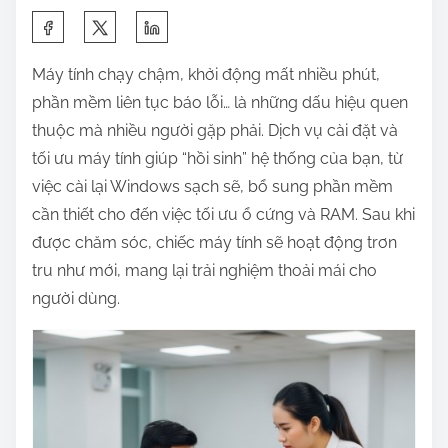
S
h
Máy tính chạy chậm, khởi động mất nhiều phút,
a
phần mềm liên tục báo lỗi… là những dấu hiệu quen
r
thuộc mà nhiều người gặp phải. Dịch vụ cài đặt và
e
tối ưu máy tính giúp “hồi sinh” hệ thống của bạn, từ
t
việc cài lại Windows sạch sẽ, bổ sung phần mềm
h
cần thiết cho đến việc tối ưu ổ cứng và RAM. Sau khi
i
được chăm sóc, chiếc máy tính sẽ hoạt động trơn
s
tru như mới, mang lại trải nghiệm thoải mái cho
p
người dùng.
o
s
t
o
n
: