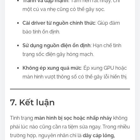
Tránh va đập mạnh
: Tấm nền rất nhạy, chỉ
một cú va nhẹ cũng có thể gây sọc.
Cài driver từ nguồn chính thức
: Giúp đảm
bảo tính ổn định.
Sử dụng nguồn điện ổn định
: Hạn chế tình
trạng sốc điện gây hỏng mạch.
Không ép xung quá mức
: Ép xung GPU hoặc
màn hình vượt thông số có thể gây lỗi hiển thị.
7. Kết luận
Tình trạng
màn hình bị sọc hoặc nhấp nháy
không
phải lúc nào cũng cần ra tiệm sửa ngay. Trong nhiều
trường hợp, nguyên nhân chỉ là
dây cáp lỏng,