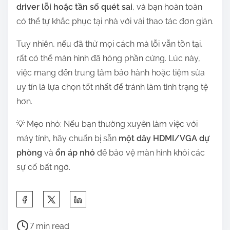
driver lỗi hoặc tần số quét sai
, và bạn hoàn toàn
có thể tự khắc phục tại nhà với vài thao tác đơn giản.
Tuy nhiên, nếu đã thử mọi cách mà lỗi vẫn tồn tại,
rất có thể màn hình đã hỏng phần cứng. Lúc này,
việc mang đến trung tâm bảo hành hoặc tiệm sửa
uy tín là lựa chọn tốt nhất để tránh làm tình trạng tệ
hơn.
💡 Mẹo nhỏ: Nếu bạn thường xuyên làm việc với
máy tính, hãy chuẩn bị sẵn
một dây HDMI/VGA dự
phòng
và
ổn áp nhỏ
để bảo vệ màn hình khỏi các
sự cố bất ngờ.
S
h
P
a
7 min read