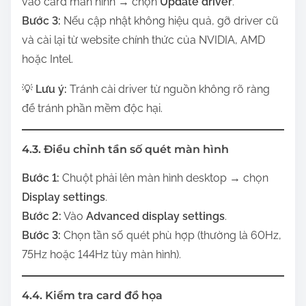
vào card màn hình → chọn
Update driver
.
Bước 3:
Nếu cập nhật không hiệu quả, gỡ driver cũ
và cài lại từ website chính thức của NVIDIA, AMD
hoặc Intel.
💡
Lưu ý:
Tránh cài driver từ nguồn không rõ ràng
để tránh phần mềm độc hại.
4.3. Điều chỉnh tần số quét màn hình
Bước 1:
Chuột phải lên màn hình desktop → chọn
Display settings
.
Bước 2:
Vào
Advanced display settings
.
Bước 3:
Chọn tần số quét phù hợp (thường là 60Hz,
75Hz hoặc 144Hz tùy màn hình).
4.4. Kiểm tra card đồ họa