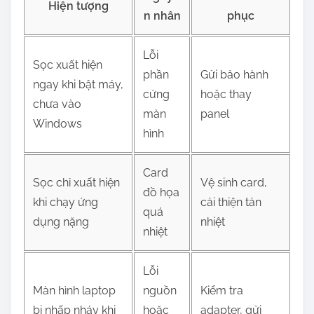
Hiện tượng
n nhân
phục
Lỗi
Sọc xuất hiện
phần
Gửi bảo hành
ngay khi bật máy,
cứng
hoặc thay
chưa vào
màn
panel
Windows
hình
Card
Sọc chỉ xuất hiện
Vệ sinh card,
đồ họa
khi chạy ứng
cải thiện tản
quá
dụng nặng
nhiệt
nhiệt
Lỗi
Màn hình laptop
nguồn
Kiểm tra
bị nhấp nháy khi
hoặc
adapter, gửi