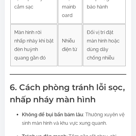
cắm sạc
mainb
bảo hành
oard
Màn hình rời
Đổi vị trí đặt
nhấp nháy khi bật
Nhiễu
màn hình hoặc
đèn huỳnh
điện từ
dùng dây
quang gần đó
chống nhiễu
6. Cách phòng tránh lỗi sọc,
nhấp nháy màn hình
Không để bụi bẩn bám lâu
: Thường xuyên vệ
sinh màn hình và khu vực xung quanh.