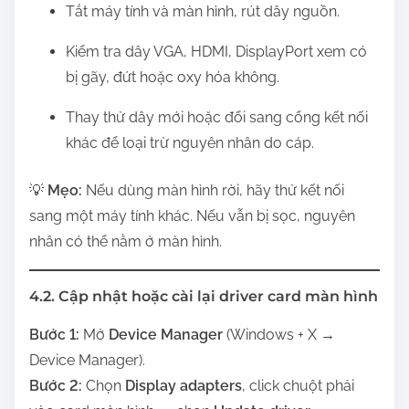
Tắt máy tính và màn hình, rút dây nguồn.
Kiểm tra dây VGA, HDMI, DisplayPort xem có
bị gãy, đứt hoặc oxy hóa không.
Thay thử dây mới hoặc đổi sang cổng kết nối
khác để loại trừ nguyên nhân do cáp.
💡
Mẹo:
Nếu dùng màn hình rời, hãy thử kết nối
sang một máy tính khác. Nếu vẫn bị sọc, nguyên
nhân có thể nằm ở màn hình.
4.2. Cập nhật hoặc cài lại driver card màn hình
Bước 1:
Mở
Device Manager
(Windows + X →
Device Manager).
Bước 2:
Chọn
Display adapters
, click chuột phải