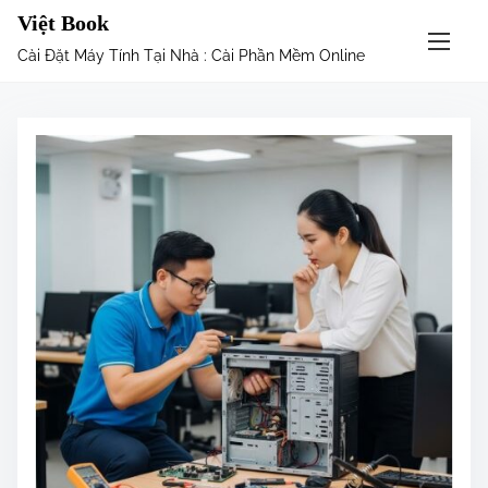
S
Việt Book
k
Cài Đặt Máy Tính Tại Nhà : Cài Phần Mềm Online
i
p
t
o
c
o
n
t
e
n
t