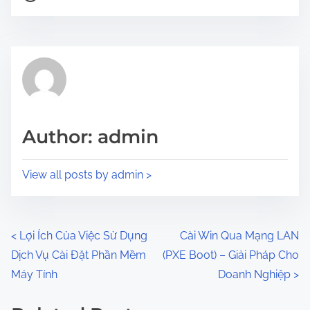
o
r
s
e
t
t
r
h
e
i
a
s
d
p
Author: admin
t
o
i
s
View all posts by admin >
m
t
e
o
n
P
<
Lợi Ích Của Việc Sử Dụng
Cài Win Qua Mạng LAN
:
Dịch Vụ Cài Đặt Phần Mềm
(PXE Boot) – Giải Pháp Cho
o
Máy Tính
Doanh Nghiệp
>
s