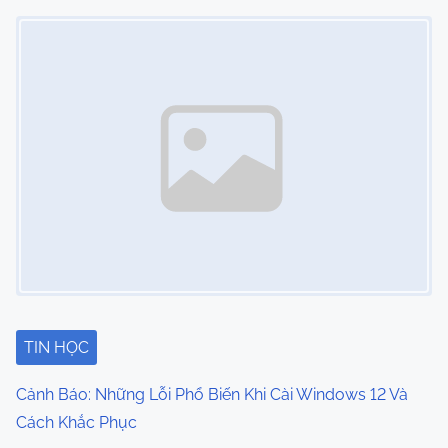
n
Image Placeholder
TIN HỌC
Cảnh Báo: Những Lỗi Phổ Biến Khi Cài Windows 12 Và
Cách Khắc Phục